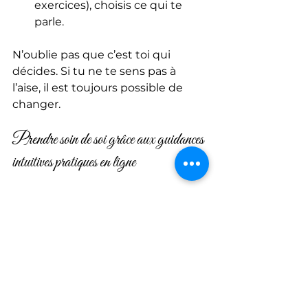
exercices), choisis ce qui te 
parle.
N’oublie pas que c’est toi qui 
décides. Si tu ne te sens pas à 
l’aise, il est toujours possible de 
changer.
Prendre soin de soi grâce aux guidances 
intuitives pratiques en ligne
Intégrer ces séances dans ta 
routine, c’est t’offrir un moment 
de douceur et de recentrage. Tu 
peux les combiner avec d’autres 
pratiques comme la méditation, le 
yoga, ou simplement une 
promenade en nature.