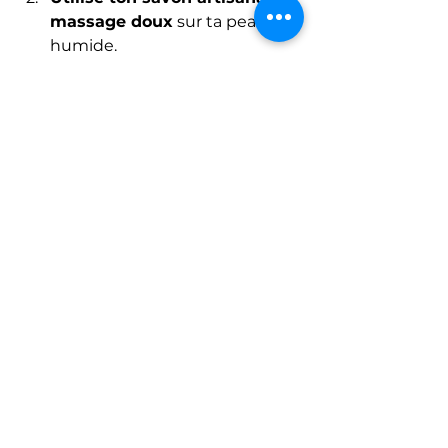
massage doux
 sur ta peau 
humide.
Laisse la mousse envelopper 
ta peau
 quelques instants 
pour que les huiles pénètrent 
bien.
Rince à l’eau claire
 sans 
frotter trop fort.
Séche ta peau en tapotant 
avec une serviette douce
.
Applique une huile végétale 
ou une crème naturelle
 pour 
prolonger l’hydratation.
Ce rituel te permet de te 
recentrer, de prendre un temps 
pour toi, et de ressentir la douceur 
sur ta peau. C’est un moment 