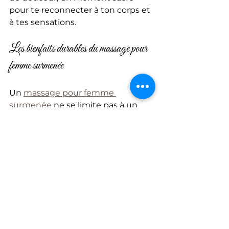
pour te reconnecter à ton corps et 
à tes sensations.
Les bienfaits durables du massage pour 
femme surmenée
Un 
massage pour femme 
surmenée
 ne se limite pas à un 
simple moment de détente. Il agit 
en profondeur sur ton équilibre 
global.
Réduction du stress 
chronique
 : en diminuant la 
production de cortisol, 
l’hormone du stress.
Amélioration de la qualité du 
sommeil
 : tu t’endors plus 