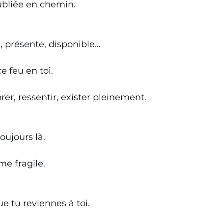
oubliée en chemin.
e, présente, disponible…
e feu en toi.
brer, ressentir, exister pleinement.
toujours là.
e fragile.
ue tu reviennes à toi.