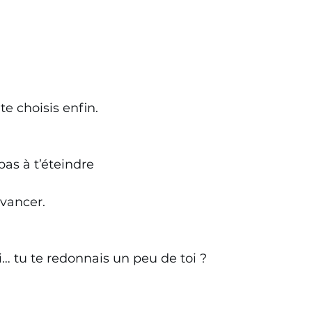
e choisis enfin.
pas à t’éteindre
avancer.
i… tu te redonnais un peu de toi ?