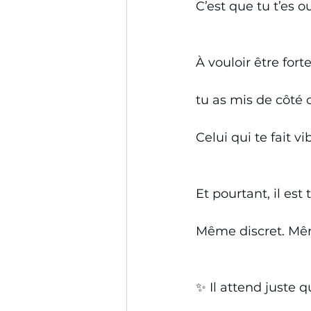
C’est que tu t’es 
À vouloir être fort
tu as mis de côté c
Celui qui te fait vi
Et pourtant, il est 
Même discret. Mêm
✨ Il attend juste q