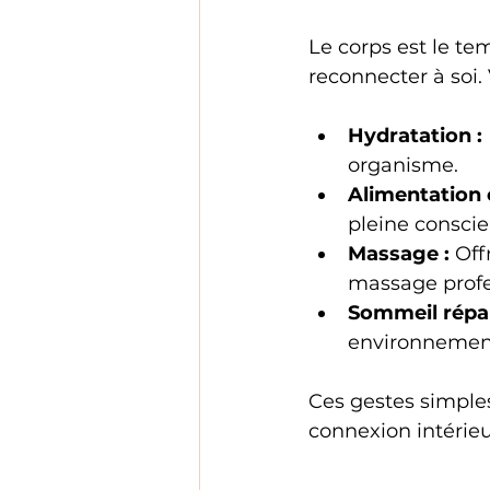
Le corps est le tem
reconnecter à soi.
Hydratation :
organisme.  
Alimentation 
pleine consci
Massage :
 Of
massage profess
Sommeil répar
environnement
Ces gestes simples
connexion intérieu