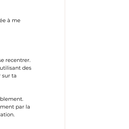
dée à me 
e recentrer. 
tilisant des 
 sur ta 
ablement. 
ement par la 
ation.