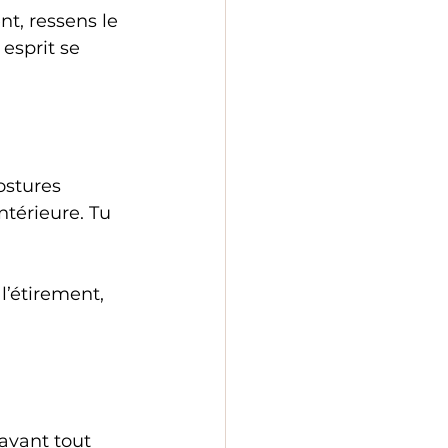
t, ressens le 
 esprit se 
ostures 
ntérieure. Tu 
l’étirement, 
avant tout 