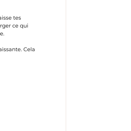
aisse tes 
ger ce qui 
e.
aissante. Cela 