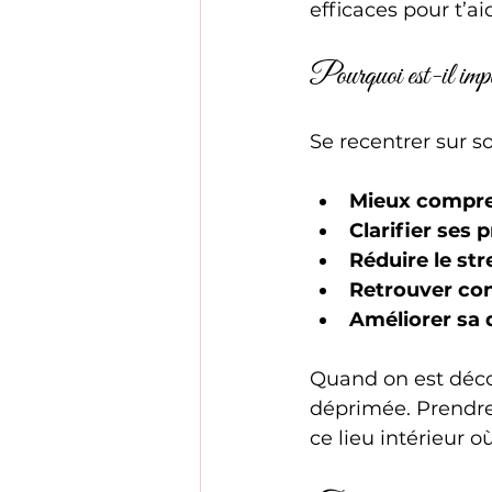
efficaces pour t’a
Pourquoi est-il impor
Se recentrer sur s
Mieux compre
Clarifier ses p
Réduire le str
Retrouver con
Améliorer sa q
Quand on est décon
déprimée. Prendre 
ce lieu intérieur o