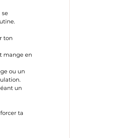
 se 
utine.
r ton 
 et mange en 
ge ou un 
lation.  
réant un 
forcer ta 