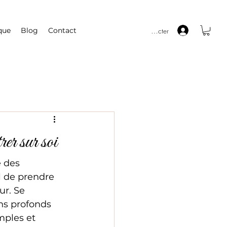
Se connecter
que
Blog
Contact
rer sur soi
e des 
el de prendre 
ur. Se 
ns profonds 
mples et 