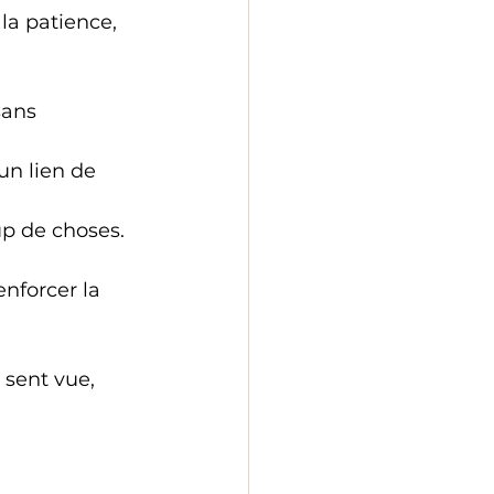
la patience, 
sans 
un lien de 
up de choses. 
nforcer la 
sent vue, 