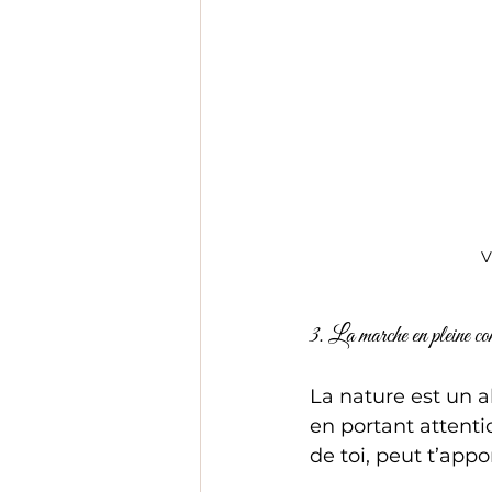
V
3. La marche en pleine co
La nature est un a
en portant attenti
de toi, peut t’app