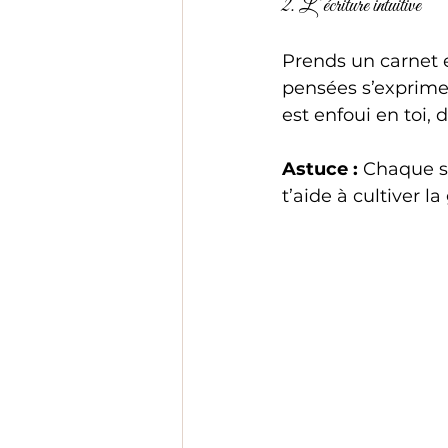
2. L’écriture intuitive
Prends un carnet et
pensées s’exprime
est enfoui en toi,
Astuce :
 Chaque so
t’aide à cultiver la