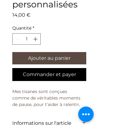
personnalisées
Prix
14,00 €
Quantité
*
Ajouter au panier
Commander et payer
Mes tisanes sont conçues 
comme de véritables moments 
de pause, pour t’aider à ralentir, 
t’apaiser et te reconnecter à toi.
Chaque mélange est élaboré avec 
Informations sur l'article
des plantes soigneusement 
sélectionnées, reconnues pour 
C'est l'endroit idéal pour ajouter 
leurs bienfaits, et pensé pour 