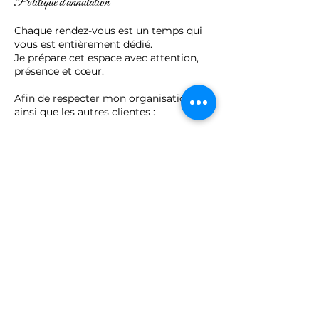
Politique d'annulation
Chaque rendez-vous est un temps qui
vous est entièrement dédié.
Je prépare cet espace avec attention,
présence et cœur.
Afin de respecter mon organisation
ainsi que les autres clientes :
• Toute annulation ou report doit être
effectué au minimum 24 heures à
l’avance.
• En cas d’annulation tardive (moins de
12h) ou de non-présentation, la séance
sera facturée à 50%.
Je comprends que des imprévus
peuvent arriver.
Si une situation exceptionnelle se
présente, merci de me contacter au
plus vite afin que nous trouvions, dans
la mesure du possible, une solution
respectueuse pour chacune.