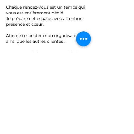
Chaque rendez-vous est un temps qui
vous est entièrement dédié.
Je prépare cet espace avec attention,
présence et cœur.
Afin de respecter mon organisation
ainsi que les autres clientes :
• Toute annulation ou report doit être
effectué au minimum 24 heures à
l’avance.
• En cas d’annulation tardive (moins de
12h) ou de non-présentation, la séance
sera facturée à 50%.
Je comprends que des imprévus
peuvent arriver.
Si une situation exceptionnelle se
présente, merci de me contacter au
plus vite afin que nous trouvions, dans
la mesure du possible, une solution
respectueuse pour chacune.